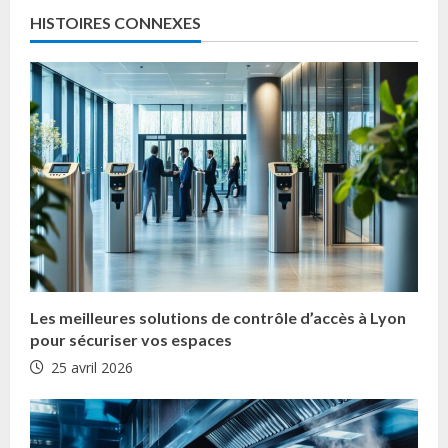
o
HISTOIRES CONNEXES
n
t
i
n
u
e
R
Les meilleures solutions de contrôle d’accès à Lyon
e
pour sécuriser vos espaces
25 avril 2026
a
d