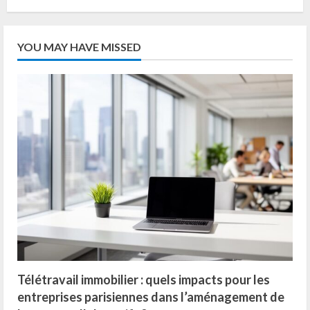
M-
commerce
:
Les
Meilleures
YOU MAY HAVE MISSED
Applications
qui
Cartonnent
sur
Smartphone
Télétravail immobilier : quels impacts pour les
entreprises parisiennes dans l’aménagement de