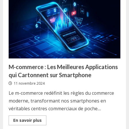
Avis
sur
GDF
Suez
Energie
Services
Cofely
:
L’Expert
en
Renovation
a
Saint-
Denis
M-commerce : Les Meilleures Applications
qui Cartonnent sur Smartphone
11 novembre 2024
Le m-commerce redéfinit les règles du commerce
moderne, transformant nos smartphones en
véritables centres commerciaux de poche....
Read
En savoir plus
more
about