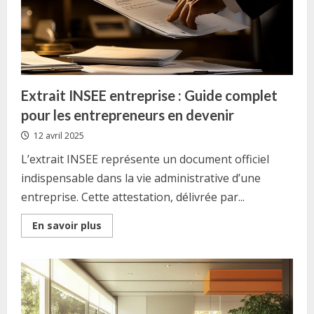
Extrait INSEE entreprise : Guide complet
pour les entrepreneurs en devenir
12 avril 2025
L’extrait INSEE représente un document officiel
indispensable dans la vie administrative d’une
entreprise. Cette attestation, délivrée par...
Read
En savoir plus
more
about
Extrait
INSEE
entreprise
:
Guide
complet
pour