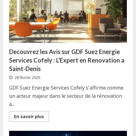
les
entrepreneurs
en
devenir
Decouvrez les Avis sur GDF Suez Energie
Services Cofely : L’Expert en Renovation a
Saint-Denis
28 février 2025
GDF Suez Energie Services Cofely s'affirme comme
un acteur majeur dans le secteur de la rénovation
à...
Read
En savoir plus
more
about
Decouvrez
les